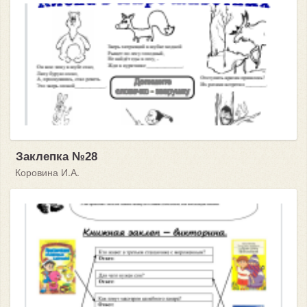
Заклепка №28
Коровина И.А.