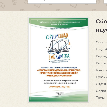
Сбо
нау
Состав
Год пу
Вид из
Возрас
Колле
Рубри
Отдел
Серия
Темы