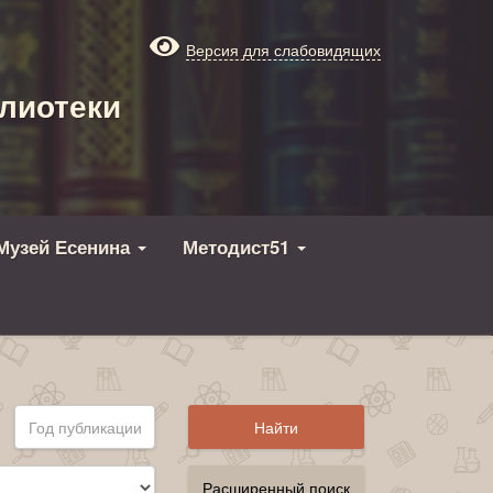
Версия для слабовидящих
лиотеки
Музей Есенина
Методист51
Расширенный поиск