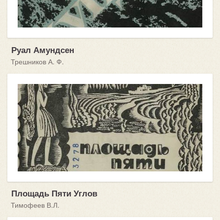
Руал Амундсен
Трешников А. Ф.
Площадь Пяти Углов
Тимофеев В.Л.