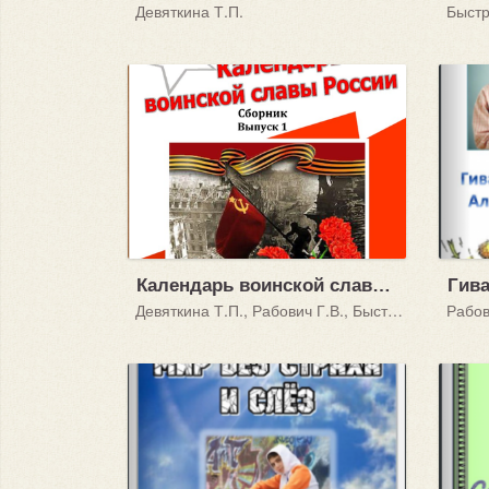
Девяткина Т.П.
Быстр
Календарь воинской славы России. Вып.1
Девяткина Т.П., Рабович Г.В., Быстрова Т.Б., Хлевнюк И.И., Бузук И.Б.
Рабов