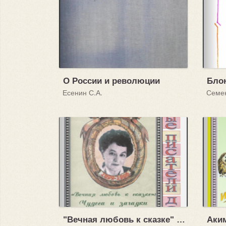
О России и революции
Бло
Есенин С.А.
Семен
"Вечная любовь к сказке" : чудеса и загадки Памэлы Трэверс