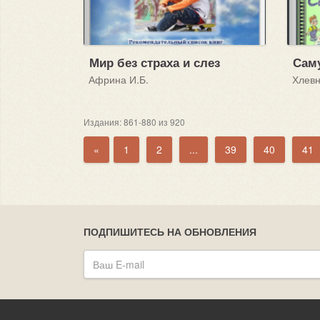
Мир без страха и слез
Африна И.Б.
Хлевн
Издания: 861-880 из 920
«
1
2
...
39
40
41
ПОДПИШИТЕСЬ НА ОБНОВЛЕНИЯ