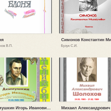
ня
ов В.П.
Бузук С.И.
Акимушкин Игорь Иванович (01.03.1929 - 1993)