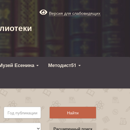
Версия для слабовидящих
лиотеки
Музей Есенина
Методист51
Расширенный поиск