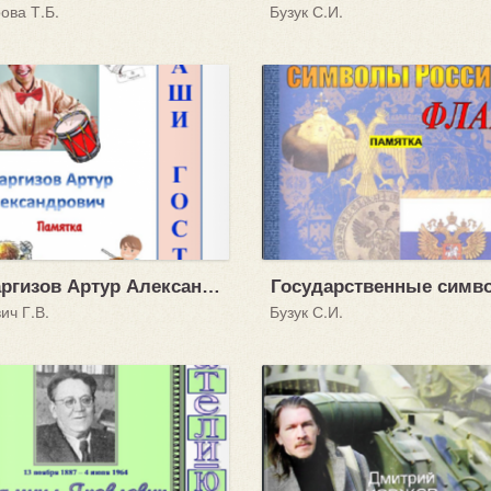
ова Т.Б.
Бузук С.И.
Гиваргизов Артур Александрович
ич Г.В.
Бузук С.И.