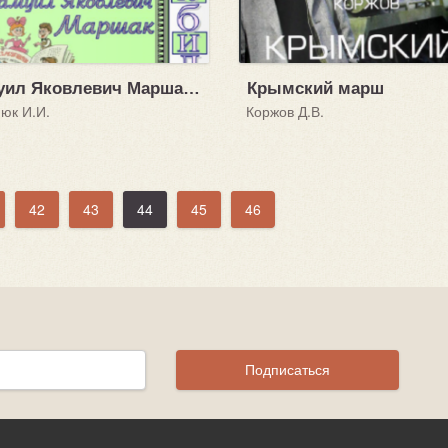
Самуил Яковлевич Маршак (13 ноября 1887 - 4 июня 1964)
Крымский марш
юк И.И.
Коржов Д.В.
42
43
44
45
46
Подписаться