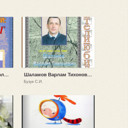
Государственные символы России: флаг
Шаламов Варлам Тихонович (01.07.1907 - 17.01.1982)
Бузук С.И.